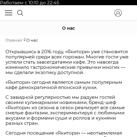
Работаем с 10:10 до 22:45
О нас
Главная
О нас
Открывшись в 2016 году, «Якитори» уже становится
популярней среди всех горожан. Многие гости уже
успели стать завсегдатаями кафе. Это навсегда
изменило гастрономические привычки многих —
мы сделали экзотику доступной.
«Якитори» сегодня является самым популярным
кафе демократичной японской кухни.
С завидной регулярностью мы радуем гостей
своими кулинарными новинками, бренд-шеф
«Якитори» из сезона в сезон реализует все самые
смелые фантазии, экспериментируя с любимыми
вкусами и формами суши и роллов и кухнями
разных стран.
Сегодня посещение «Якитори» — неотъемлемая